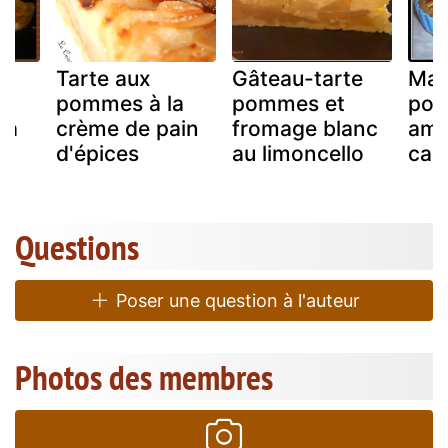
Tarte aux
Gâteau-tarte
Ma 
pommes à la
pommes et
pom
la
crème de pain
fromage blanc
ama
d'épices
au limoncello
cara
Questions
Poser une question à l'auteur
Photos des membres