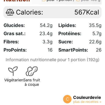
Calories:
567Kcal
Glucides:
54.2g
Lipides:
35.5g
Gras sat.:
23.4g
Protéines:
5.7g
Fibres:
3.3g
Sucre:
22.6g
ProPoints:
16
SmartPoints:
26
Information nutritionnelle pour 1 portion (192g)
Végétarien
Sans fruit
à coque
Couleurdevie
C