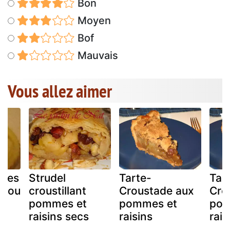
Bon
Moyen
Bof
Mauvais
Vous allez aimer
ttes
Strudel
Tarte-
Tar
s ou
croustillant
Croustade aux
Cro
pommes et
pommes et
pom
raisins secs
raisins
rais