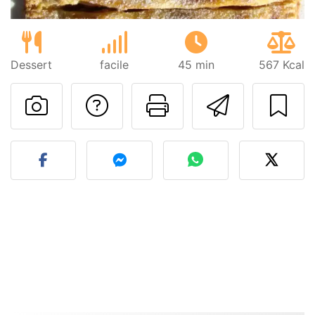
Dessert
facile
45 min
567 Kcal
Poser une question
Imprimer cet
Envoyer
Publier votre photo de cet