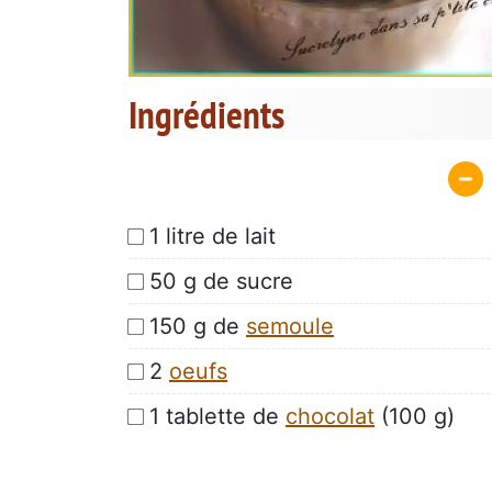
Ingrédients
1 litre de lait
50 g de sucre
150 g de
semoule
2
oeufs
1 tablette de
chocolat
(100 g)