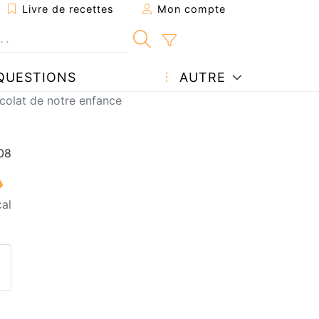
Livre de recettes
Mon compte
QUESTIONS
AUTRE
colat de notre enfance
cal
ecette à un ami
ette page
 une question à l'auteur
ublier votre photo de cette r