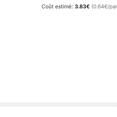
Coût estimé:
3.83
€
(0.64€/par