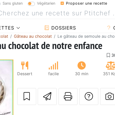
Sans gluten
Végétarien
Proposer une recette
ETTES
DOSSIERS
olat
Gâteau au chocolat
Le gâteau de semoule au cho
u chocolat de notre enfance
Dessert
facile
30 min
351 K
Envoyer cette r
Imprimer c
Poser
P