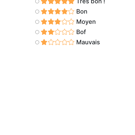
Très bon !
Bon
Moyen
Bof
Mauvais