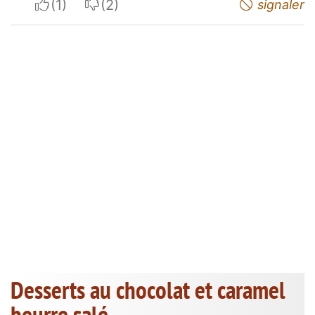
I apreciate
I do not appreciate
signaler
Desserts au chocolat et caramel
beurre salé