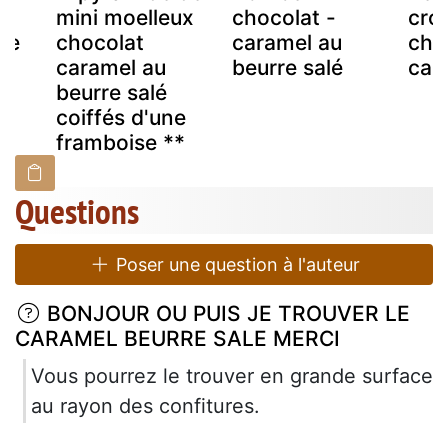
mini moelleux
chocolat -
crou
le
chocolat
caramel au
cho
caramel au
beurre salé
car
beurre salé
coiffés d'une
framboise **
Questions
Poser une question à l'auteur
BONJOUR OU PUIS JE TROUVER LE
CARAMEL BEURRE SALE MERCI
Vous pourrez le trouver en grande surface
au rayon des confitures.