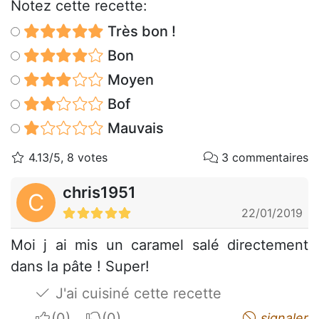
Notez cette recette:
Très bon !
Bon
Moyen
Bof
Mauvais
4.13/5, 8 votes
3 commentaires
chris1951
C
22/01/2019
Moi j ai mis un caramel salé directement
dans la pâte ! Super!
J'ai cuisiné cette recette
I apreciate
I do not appreciate
signaler