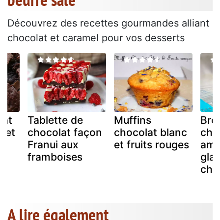
Découvrez des recettes gourmandes alliant
chocolat et caramel pour vos desserts
lat
Tablette de
Muffins
Bro
 et
chocolat façon
chocolat blanc
choc
Franui aux
et fruits rouges
ama
framboises
gla
cho
A lire également