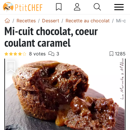
Recettes
Dessert
Recette au chocolat
Mi-cui
Mi-cuit chocolat, coeur
coulant caramel