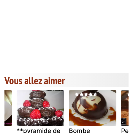
Vous allez aimer
**pyramide de
Bombe
Peti