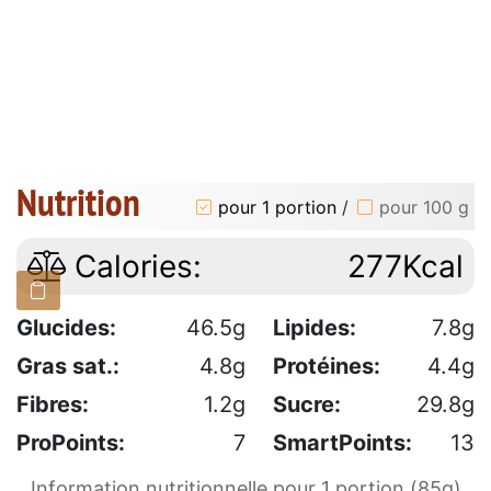
Nutrition
pour 1 portion
/
pour 100 g
Calories:
277Kcal
Glucides:
46.5g
Lipides:
7.8g
Gras sat.:
4.8g
Protéines:
4.4g
Fibres:
1.2g
Sucre:
29.8g
ProPoints:
7
SmartPoints:
13
Information nutritionnelle pour 1 portion (85g)