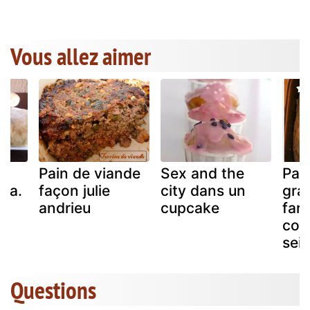
Vous allez aimer
n
Pain de viande
Sex and the
Pain
tta.
façon julie
city dans un
gra
andrieu
cupcake
fari
com
seig
Questions