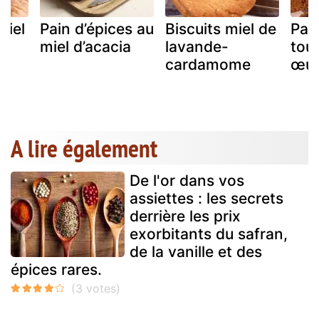
miel
Pain d’épices au
Biscuits miel de
Pai
miel d’acacia
lavande-
tou
cardamome
œuf
A lire également
De l'or dans vos
assiettes : les secrets
derrière les prix
exorbitants du safran,
de la vanille et des
épices rares.