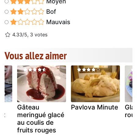
Moyen
Bof
Mauvais
4.33/5, 3 votes
Vous allez aimer
er
Gâteau
Pavlova Minute
Glac
ux
meringué glacé
rou
au coulis de
fruits rouges