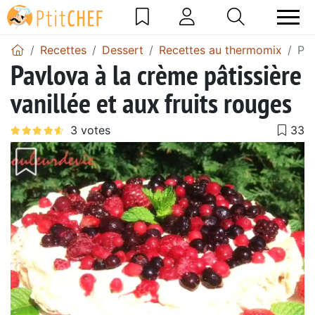
Recettes
Dessert
Recettes au thermomix
Pav
Pavlova à la crème pâtissière
vanillée et aux fruits rouges