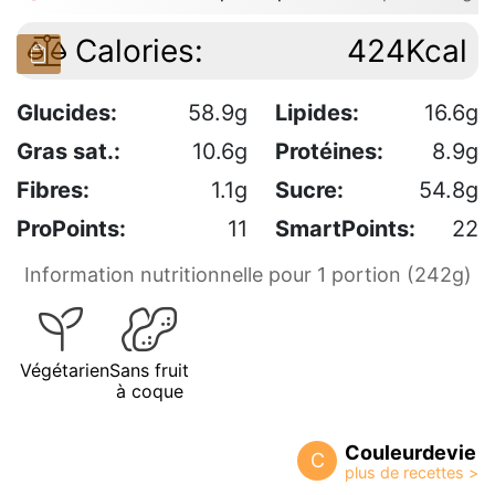
Calories:
424Kcal
Glucides:
58.9g
Lipides:
16.6g
Gras sat.:
10.6g
Protéines:
8.9g
Fibres:
1.1g
Sucre:
54.8g
ProPoints:
11
SmartPoints:
22
Information nutritionnelle pour 1 portion (242g)
Végétarien
Sans fruit
à coque
Couleurdevie
C