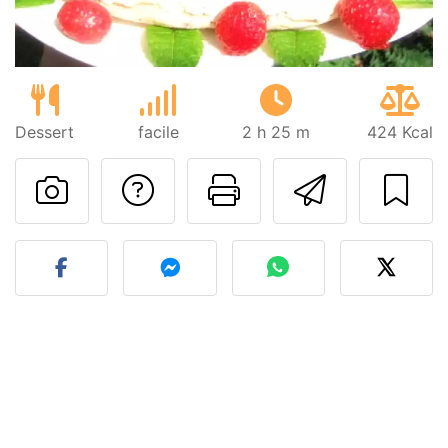
Dessert
facile
2 h 25 m
424 Kcal
Poser une question
Imprimer cet
Envoyer
Publier votre photo de cet