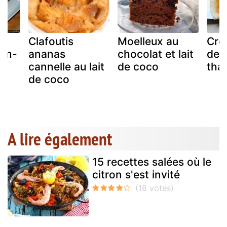
Clafoutis
Moelleux au
Crêp
um-
ananas
chocolat et lait
de 
cannelle au lait
de coco
thaï
de coco
A lire également
15 recettes salées où le
citron s'est invité