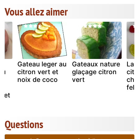
Vous allez aimer
de
Gateau leger au
Gateaux nature
La 
au
citron vert et
glaçage citron
citr
noix de coco
vert
chr
ux
feld
s et
rt
Questions