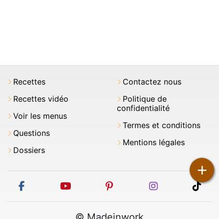
Recettes
Contactez nous
Recettes vidéo
Politique de
confidentialité
Voir les menus
Termes et conditions
Questions
Mentions légales
Dossiers
+
facebook
youtube
pinterest
instagram
tikt
© Madeinwork