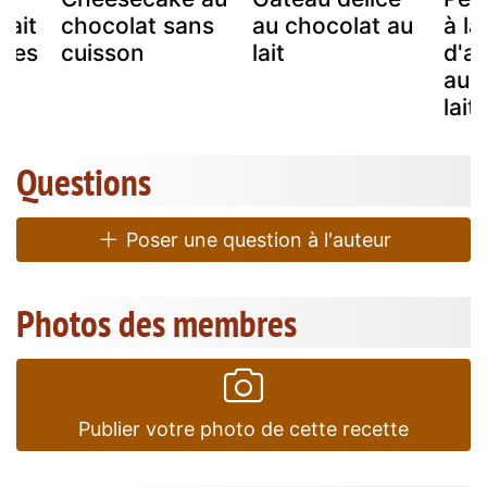
lait
chocolat sans
au chocolat au
à la
ties
cuisson
lait
d'a
au 
lait.
Questions
Poser une question à l'auteur
Photos des membres
Publier votre photo de cette recette