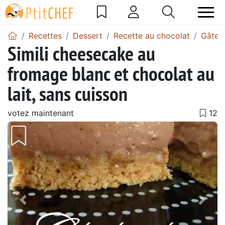
Recettes
Dessert
Recette au chocolat
Gâtea
Simili cheesecake au
fromage blanc et chocolat au
lait, sans cuisson
votez maintenant
Précédent
Suiv