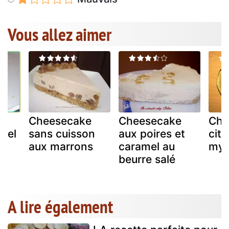
Vous allez aimer
e
Cheesecake
Cheesecake
Che
amel
sans cuisson
aux poires et
citr
aux marrons
caramel au
myrt
beurre salé
A lire également