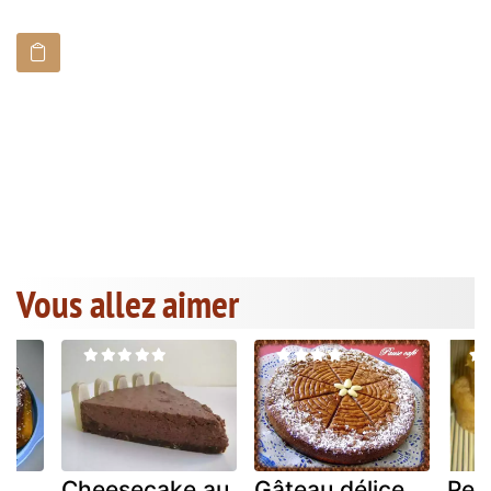
Vous allez aimer
Cheesecake au
Gâteau délice
Pet