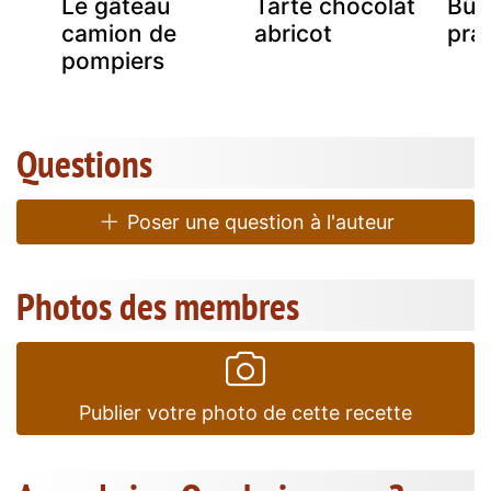
Le gâteau
Tarte chocolat
Bûc
w
camion de
abricot
pral
pompiers
Questions
Poser une question à l'auteur
Photos des membres
Publier votre photo de cette recette