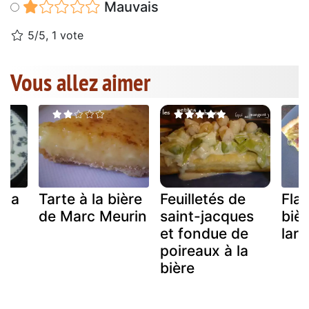
Mauvais
5/5, 1 vote
Vous allez aimer
 la
Tarte à la bière
Feuilletés de
Fla
de Marc Meurin
saint-jacques
bièr
et fondue de
lar
poireaux à la
bière