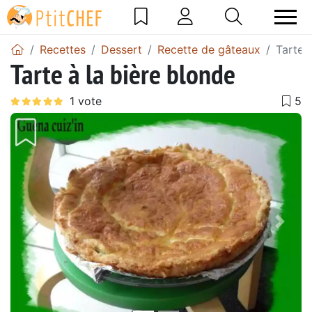
Recettes
Dessert
Recette de gâteaux
Tarte 
Tarte à la bière blonde
Précédent
Suiv