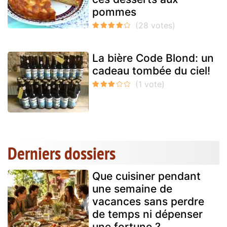
pommes
La bière Code Blond: un
cadeau tombée du ciel!
Derniers dossiers
Que cuisiner pendant
une semaine de
vacances sans perdre
de temps ni dépenser
une fortune ?