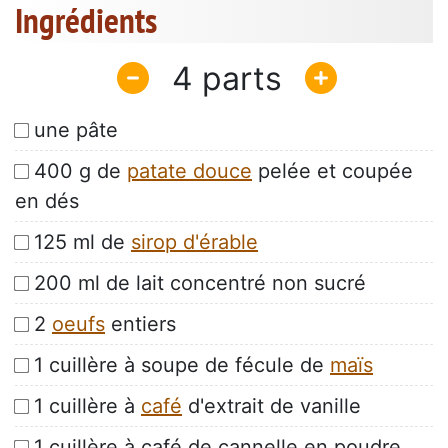
Ingrédients
4
une pâte
400 g de
patate douce
pelée et coupée
en dés
125 ml de
sirop d'érable
200 ml de lait concentré non sucré
2
oeufs
entiers
1 cuillère à soupe de fécule de
maïs
1 cuillère à
café
d'extrait de vanille
1 cuillère à café de cannelle en poudre