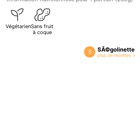
Végétarien
Sans fruit
à coque
SÃ©golinette
S