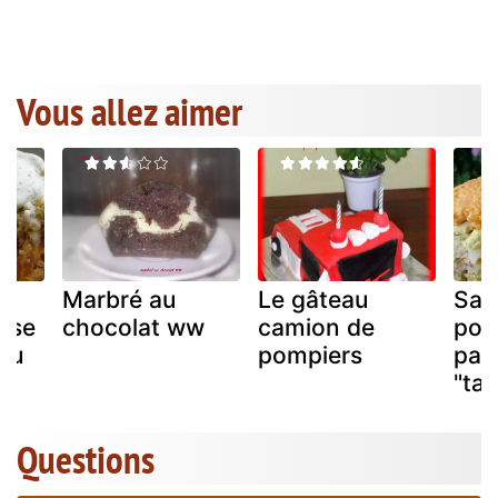
Vous allez aimer
Marbré au
Le gâteau
San
sse
chocolat ww
camion de
poul
 au
pompiers
pat
y
"ta
Questions