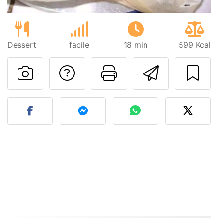
Dessert
facile
18 min
599 Kcal
Poser une question
Imprimer cet
Envoyer
Publier votre photo de cet