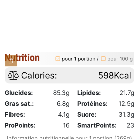
Nutrition
pour 1 portion
/
pour 100 g
Calories:
598Kcal
Glucides:
85.3g
Lipides:
21.7g
Gras sat.:
6.8g
Protéines:
12.9g
Fibres:
4.1g
Sucre:
31.3g
ProPoints:
16
SmartPoints:
23
Information nutritionnelle pour 1 portion (269g)