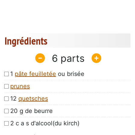
Ingrédients
6
1
pâte feuilletée
ou brisée
prunes
12
quetsches
20 g de beurre
2 c a s d'alcool(du kirch)