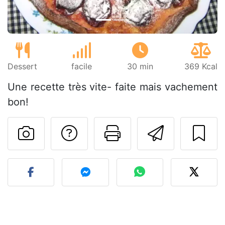
Dessert
facile
30 min
369 Kcal
Une recette très vite- faite mais vachement
bon!
Poser une question
Imprimer cet
Envoyer
Publier votre photo de cet