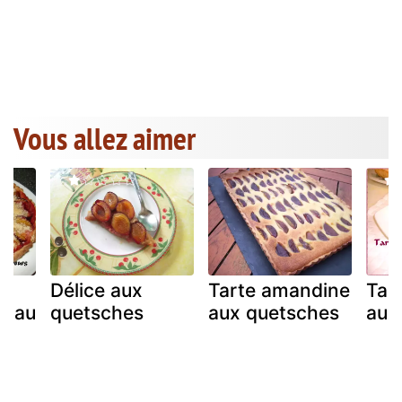
Vous allez aimer
Délice aux
Tarte amandine
Tar
t au
quetsches
aux quetsches
aux