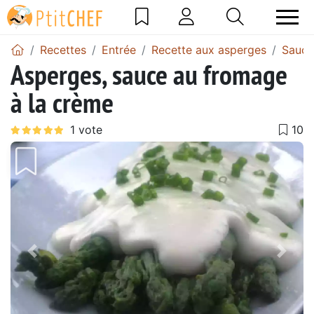
Recettes
Entrée
Recette aux asperges
Sauce
Asperges, sauce au fromage
à la crème
Précédent
Suiv