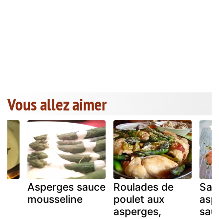
Vous allez aimer
Asperges sauce
Roulades de
Sa
mousseline
poulet aux
asp
asperges,
sau