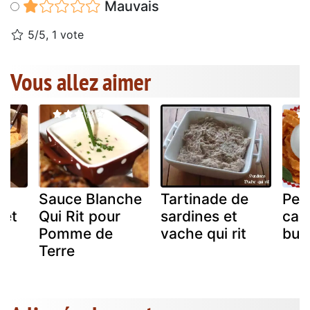
Mauvais
5/5, 1 vote
Vous allez aimer
s
Sauce Blanche
Tartinade de
Pest
 et
Qui Rit pour
sardines et
cala
Pomme de
vache qui rit
bur
Terre