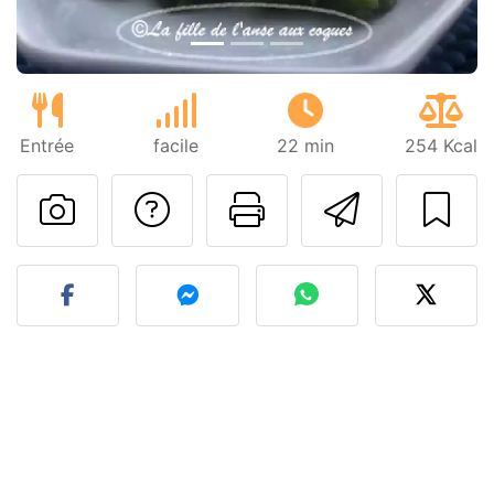
Entrée
facile
22 min
254 Kcal
Poser une question
Imprimer cet
Envoyer
Publier votre photo de cet