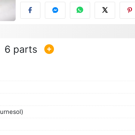
6
ournesol)