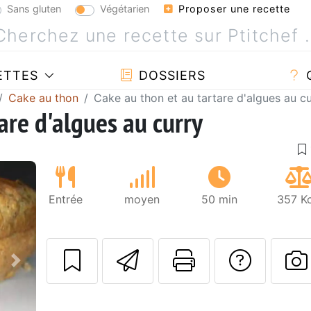
Sans gluten
Végétarien
Proposer une recette
ETTES
DOSSIERS
Cake au thon
Cake au thon et au tartare d'algues au c
are d'algues au curry
Entrée
moyen
50 min
357 Kc
Envoyer cette r
Imprimer c
Poser
Suivant
P