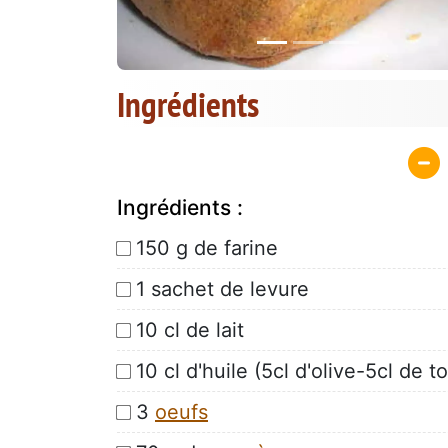
Ingrédients
Ingrédients :
150 g de farine
1 sachet de levure
10 cl de lait
10 cl d'huile (5cl d'olive-5cl de t
3
oeufs