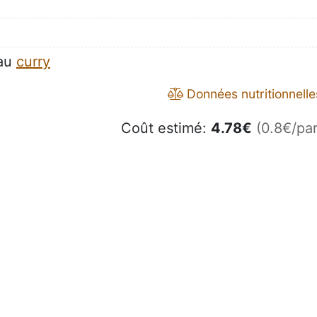
 au
curry
Données nutritionnelle
Coût estimé:
4.78
€
(0.8€/par