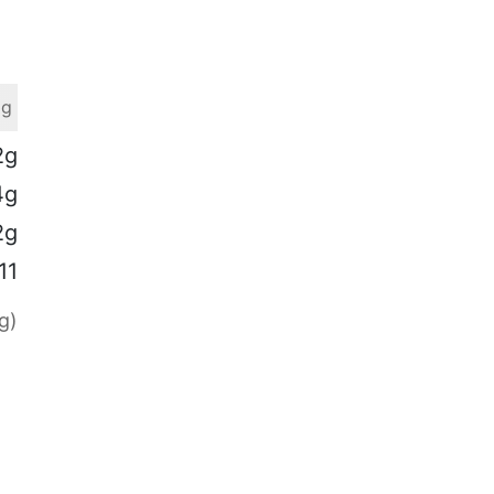
 g
2g
4g
2g
11
g)