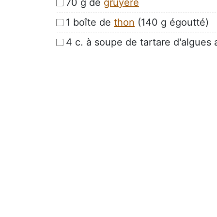
70 g de
gruyère
1 boîte de
thon
(140 g égoutté)
4 c. à soupe de tartare d'algues