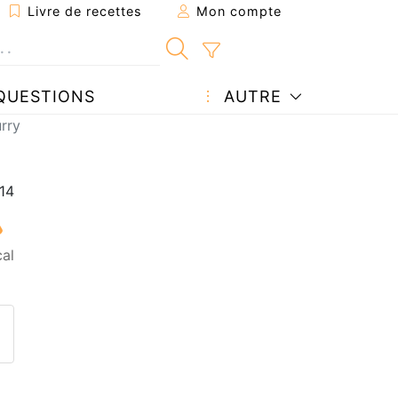
Livre de recettes
Mon compte
QUESTIONS
AUTRE
urry
al
ecette à un ami
ette page
 une question à l'auteur
ublier votre photo de cette r