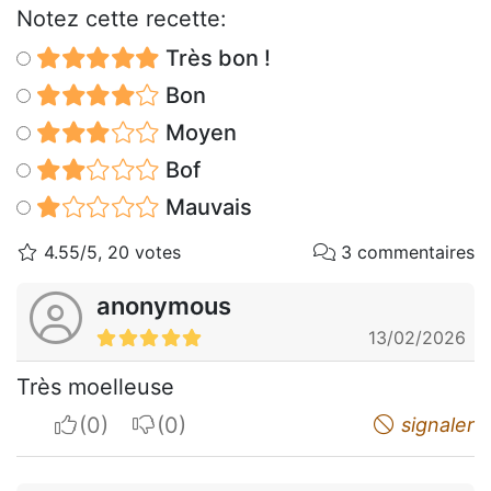
Notez cette recette:
Très bon !
Bon
Moyen
Bof
Mauvais
4.55/5, 20 votes
3 commentaires
anonymous
13/02/2026
Très moelleuse
I apreciate
I do not appreciate
signaler