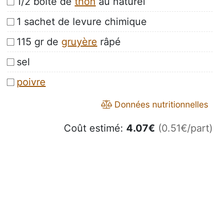
1/2 boite de
thon
au naturel
1 sachet de levure chimique
115 gr de
gruyère
râpé
sel
poivre
Données nutritionnelles
Coût estimé:
4.07
€
(0.51€/part)