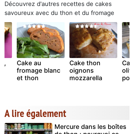
Découvrez d'autres recettes de cakes
savoureux avec du thon et du fromage
n,
Cake au
Cake thon
Cak
et
fromage blanc
oignons
oliv
et thon
mozzarella
poi
A lire également
Mercure dans les boîtes