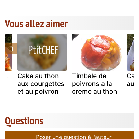
Vous allez aimer
n ,
Cake au thon
Timbale de
Cak
aux courgettes
poivrons a la
aux
t
et au poivron
creme au thon
Questions
Poser une question à l'auteur