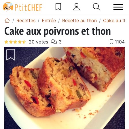
Recettes
Entrée
Recette au thon
Cake au th
Cake aux poivrons et thon