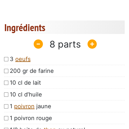
Ingrédients
8
3
oeufs
200 gr de farine
10 cl de lait
10 cl d’huile
1
poivron
jaune
1 poivron rouge