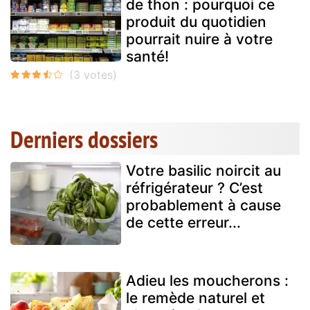
de thon : pourquoi ce
produit du quotidien
pourrait nuire à votre
santé!
Derniers dossiers
Votre basilic noircit au
réfrigérateur ? C’est
probablement à cause
de cette erreur...
Adieu les moucherons :
le remède naturel et