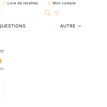
Livre de recettes
Mon compte
QUESTIONS
AUTRE
in
ecette à un ami
ette page
 une question à l'auteur
ublier votre photo de cette r