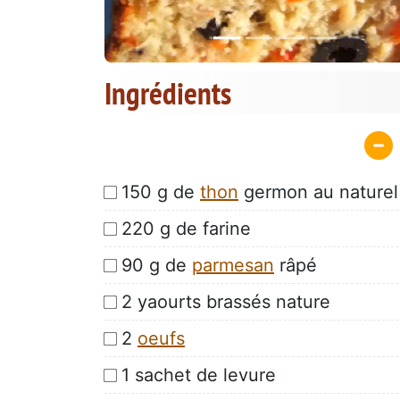
Ingrédients
150 g de
thon
germon au naturel
220 g de farine
90 g de
parmesan
râpé
2 yaourts brassés nature
2
oeufs
1 sachet de levure