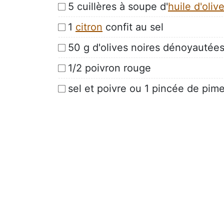
5 cuillères à soupe d'
huile d'oliv
1
citron
confit au sel
50 g d'olives noires dénoyautée
1/2 poivron rouge
sel et poivre ou 1 pincée de pi