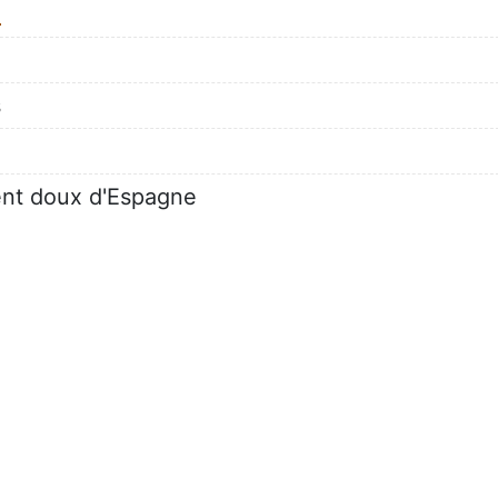
e
s
ment doux d'Espagne