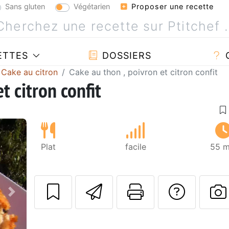
Sans gluten
Végétarien
Proposer une recette
ETTES
DOSSIERS
Cake au citron
Cake au thon , poivron et citron confit
t citron confit
Plat
facile
55 m
Envoyer cette r
Imprimer c
Poser
Suivant
P