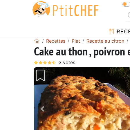
REC
Recettes
Plat
Recette au citron
Cake au thon , poivron e
Précédent