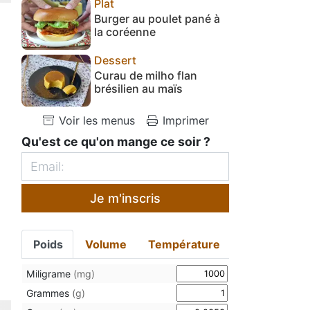
Plat
Burger au poulet pané à
la coréenne
Dessert
Curau de milho flan
brésilien au maïs
Voir les menus
Imprimer
Qu'est ce qu'on mange ce soir ?
Je m'inscris
Poids
Volume
Température
Miligrame
(mg)
Grammes
(g)