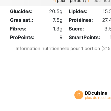
pour 1 portion
/
pour 100
Glucides:
20.5g
Lipides:
15.
Gras sat.:
7.5g
Protéines:
27.
Fibres:
1.3g
Sucre:
3.
ProPoints:
9
SmartPoints:
Information nutritionnelle pour 1 portion (215
DDcuisine
D