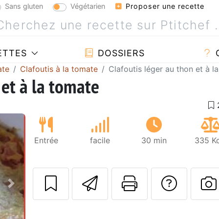
Sans gluten
Végétarien
Proposer une recette
ETTES
DOSSIERS
ate
Clafoutis à la tomate
Clafoutis léger au thon et à l
 et à la tomate
Entrée
facile
30 min
335 Kc
Envoyer cette r
Imprimer c
Poser
Suivant
P