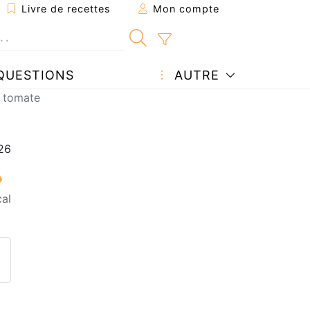
Livre de recettes
Mon compte
QUESTIONS
AUTRE
a tomate
al
ecette à un ami
ette page
 une question à l'auteur
ublier votre photo de cette r