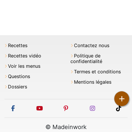
Recettes
Contactez nous
Recettes vidéo
Politique de
confidentialité
Voir les menus
Termes et conditions
Questions
Mentions légales
Dossiers
+
facebook
youtube
pinterest
instagram
tikt
© Madeinwork