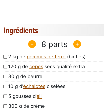
Ingrédients
8
2 kg de
pommes de terre
(bintjes)
120 g de
cèpes
secs qualité extra
30 g de beurre
10 g d'
échalotes
ciselées
5 gousses d'
ail
300 g de crème