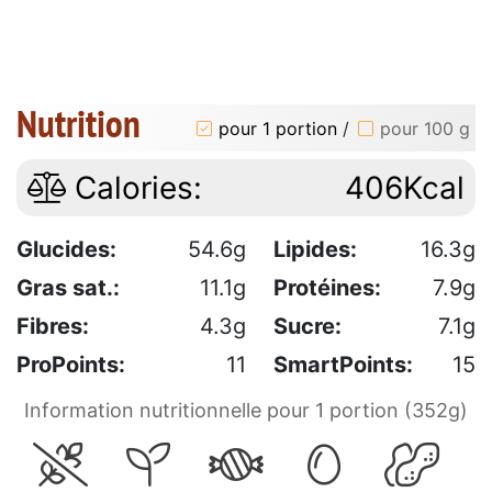
Nutrition
pour 1 portion
/
pour 100 g
Calories:
406Kcal
Glucides:
54.6g
Lipides:
16.3g
Gras sat.:
11.1g
Protéines:
7.9g
Fibres:
4.3g
Sucre:
7.1g
ProPoints:
11
SmartPoints:
15
Information nutritionnelle pour 1 portion (352g)