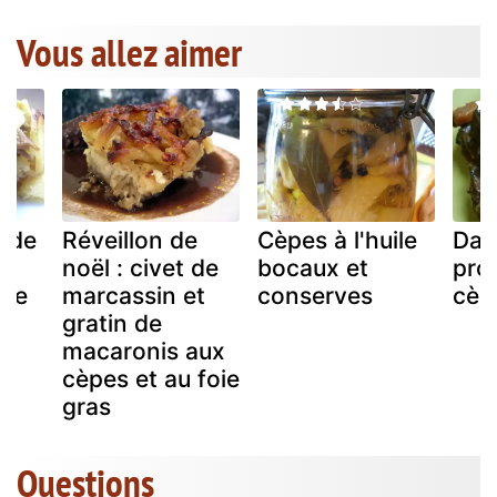
Vous allez aimer
s de
Réveillon de
Cèpes à l'huile
Dau
noël : civet de
bocaux et
pro
tte
marcassin et
conserves
cèp
gratin de
macaronis aux
cèpes et au foie
gras
Questions