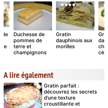
s de
Duchesse de
Gratin
Gra
pommes de
dauphinois aux
dau
tte
terre et
morilles
châ
champignons
cèp
A lire également
Gratin parfait :
découvrez les secrets
d’une texture
croustillante et