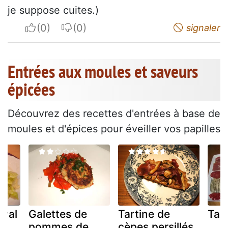
je suppose cuites.)
I apreciate
I do not appreciate
signaler
Entrées aux moules et saveurs
épicées
Découvrez des recettes d'entrées à base de
moules et d'épices pour éveiller vos papilles
oyal
Galettes de
Tartine de
Tap
,
pommes de
cèpes persillés