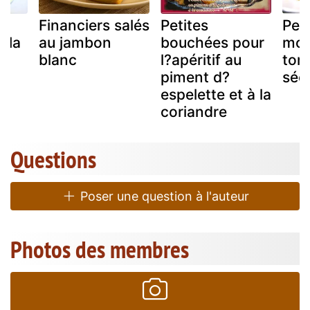
Financiers salés
Petites
Pen
 la
au jambon
bouchées pour
mou
blanc
l?apéritif au
tom
piment d?
séc
espelette et à la
coriandre
Questions
Poser une question à l'auteur
Photos des membres