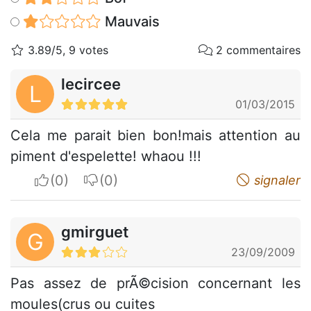
Mauvais
3.89/5, 9 votes
2 commentaires
lecircee
L
01/03/2015
Cela me parait bien bon!mais attention au
piment d'espelette! whaou !!!
I apreciate
I do not appreciate
signaler
gmirguet
G
23/09/2009
Pas assez de prÃ©cision concernant les
moules(crus ou cuites