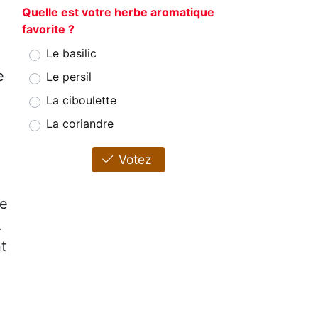
Quelle est votre herbe aromatique
favorite ?
Le basilic
e
Le persil
La ciboulette
La coriandre
Votez
re
.
t