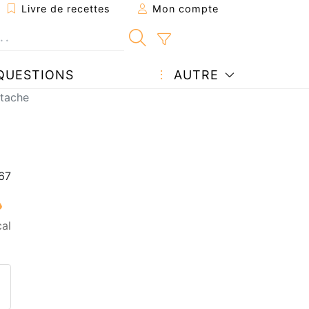
Livre de recettes
Mon compte
QUESTIONS
AUTRE
stache
al
ecette à un ami
ette page
 une question à l'auteur