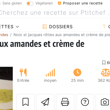
Sans gluten
Végétarien
Proposer une recette
ETTES
DOSSIERS
ndes
Noix st jacques rôties aux amandes et crème de pi
 aux amandes et crème de
Entrée
moyen
25 min
362 Kc
Envoyer cette r
Imprimer c
Poser