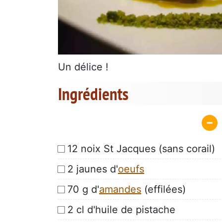
Un délice !
Ingrédients
12 noix St Jacques (sans corail)
2 jaunes d'
oeufs
70 g d'
amandes
(effilées)
2 cl d'huile de pistache