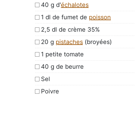
40 g d'
échalotes
1 dl de fumet de
poisson
2,5 dl de crème 35%
20 g
pistaches
(broyées)
1 petite tomate
40 g de beurre
Sel
Poivre