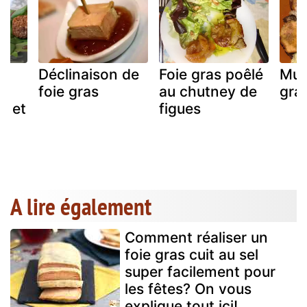
n
Déclinaison de
Foie gras poêlé
Muf
foie gras
au chutney de
gra
s et
figues
A lire également
Comment réaliser un
foie gras cuit au sel
super facilement pour
les fêtes? On vous
explique tout ici!