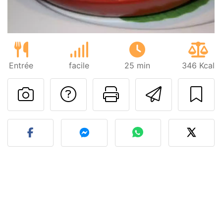
Entrée
facile
25 min
346 Kcal
Poser une question
Imprimer cet
Envoyer
Publier votre photo de cet