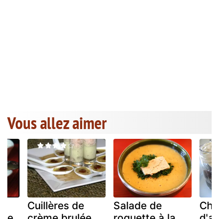
Vous allez aimer
s
Cuillères de
Salade de
Chu
oie
crème brulée
roquette à la
d'ab