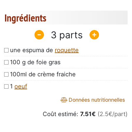
Ingrédients
3
une espuma de
roquette
100 g de foie gras
100ml de crème fraiche
1
oeuf
Données nutritionnelles
Coût estimé:
7.51
€
(2.5€/part)