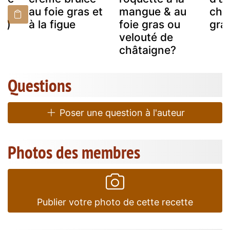
e
au foie gras et
mangue & au
chan
if)
à la figue
foie gras ou
gra
velouté de
châtaigne?
Questions
Poser une question à l'auteur
Photos des membres
Publier votre photo de cette recette