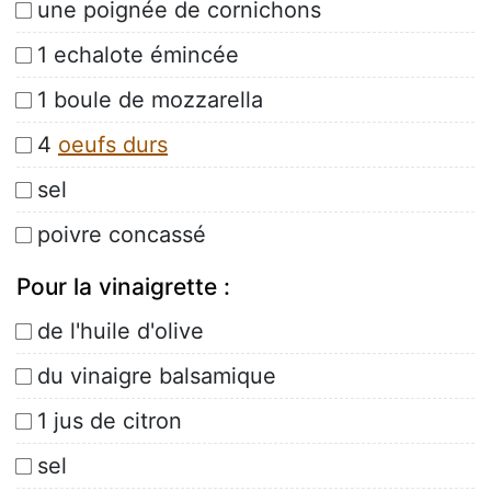
une poignée de cornichons
1 echalote émincée
1 boule de mozzarella
4
oeufs durs
sel
poivre concassé
Pour la vinaigrette :
de l'huile d'olive
du vinaigre balsamique
1 jus de citron
sel