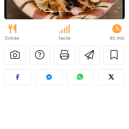
Entrée
facile
40 min
Poser une question
Imprimer cet
Envoyer
Publier votre photo de cet