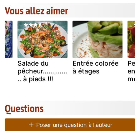
Vous allez aimer
Salade du
Entrée colorée
Pet
pêcheur.............
à étages
entr
.. à pieds !!!
mer
Questions
Poser une question à l'auteur