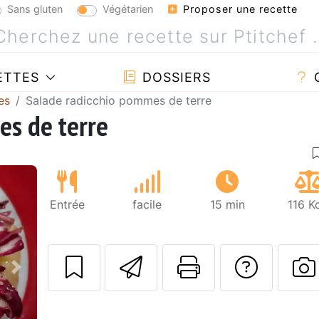
Sans gluten
Végétarien
Proposer une recette
ETTES
DOSSIERS
es
Salade radicchio pommes de terre
es de terre
Entrée
facile
15 min
116 K
Envoyer cette r
Imprimer c
Poser
Suivant
P