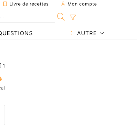
Livre de recettes
Mon compte
QUESTIONS
AUTRE
cal
ecette à un ami
ette page
 une question à l'auteur
ublier votre photo de cette r