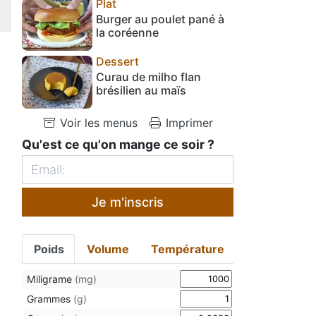
Plat
Burger au poulet pané à
la coréenne
Dessert
Curau de milho flan
brésilien au maïs
Voir les menus
Imprimer
Qu'est ce qu'on mange ce soir ?
Je m'inscris
Poids
Volume
Température
Miligrame
(mg)
Grammes
(g)