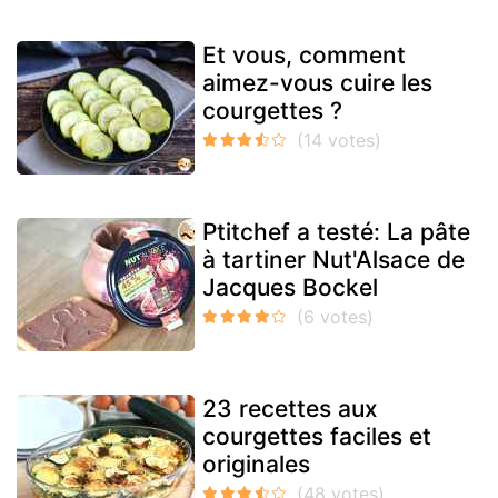
Et vous, comment
aimez-vous cuire les
courgettes ?
Ptitchef a testé: La pâte
à tartiner Nut'Alsace de
Jacques Bockel
23 recettes aux
courgettes faciles et
originales