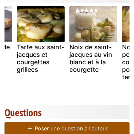
a de
Tarte aux saint-
Noix de saint-
Noi
et
jacques et
jacques au vin
pét
t
courgettes
blanc et à la
cou
grillees
courgette
pom
terr
Questions
Poser une question à l'auteur