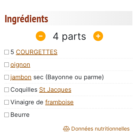
Ingrédients
4
5
COURGETTES
oignon
jambon
sec (Bayonne ou parme)
Coquilles
St Jacques
Vinaigre de
framboise
Beurre
Données nutritionnelles