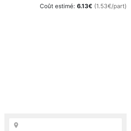
Coût estimé:
6.13
€
(1.53€/part)