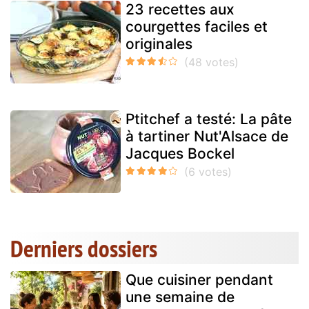
23 recettes aux
courgettes faciles et
originales
Ptitchef a testé: La pâte
à tartiner Nut'Alsace de
Jacques Bockel
Derniers dossiers
Que cuisiner pendant
une semaine de