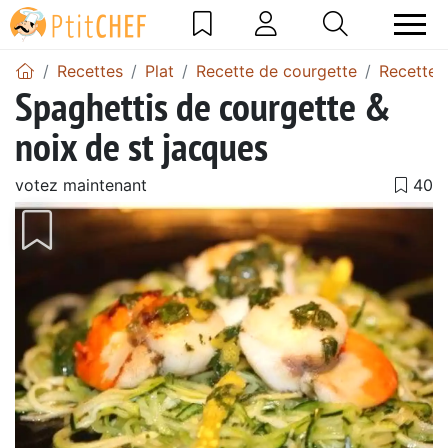
Recettes
Plat
Recette de courgette
Recettes
Spaghettis de courgette &
noix de st jacques
votez maintenant