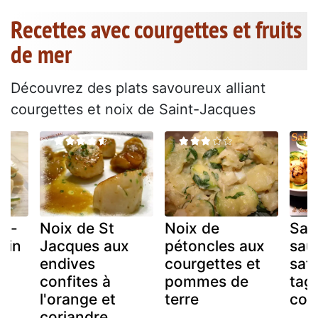
Recettes avec courgettes et fruits
de mer
Découvrez des plats savoureux alliant
courgettes et noix de Saint-Jacques
nt-
Noix de St
Noix de
Sai
vin
Jacques aux
pétoncles aux
sau
endives
courgettes et
safr
confites à
pommes de
tagl
l'orange et
terre
cou
coriandre