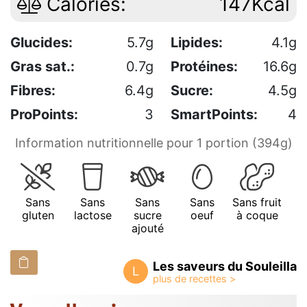
Calories:
147Kcal
Glucides:
5.7g
Lipides:
4.1g
Gras sat.:
0.7g
Protéines:
16.6g
Fibres:
6.4g
Sucre:
4.5g
ProPoints:
3
SmartPoints:
4
Information nutritionnelle pour 1 portion (394g)
Sans
Sans
Sans
Sans
Sans fruit
gluten
lactose
sucre
oeuf
à coque
ajouté
Les saveurs du Souleilla
L