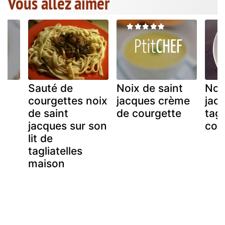
Vous allez aimer
Sauté de
Noix de saint
Noi
t
courgettes noix
jacques crème
jac
de saint
de courgette
tagl
jacques sur son
cou
lit de
tagliatelles
maison