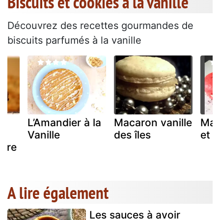
Biscuits et cookies à la vanille
Découvrez des recettes gourmandes de
biscuits parfumés à la vanille
L’Amandier à la
Macaron vanille
Mac
Vanille
des îles
et f
être
A lire également
Les sauces à avoir