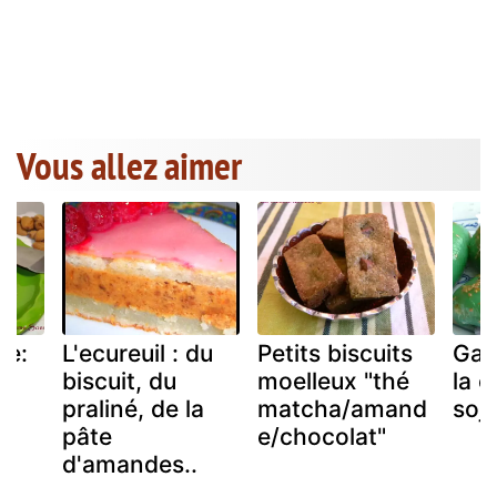
Vous allez aimer
ne:
L'ecureuil : du
Petits biscuits
Gat
n
biscuit, du
moelleux "thé
la 
et
praliné, de la
matcha/amand
soj
pâte
e/chocolat"
d'amandes..