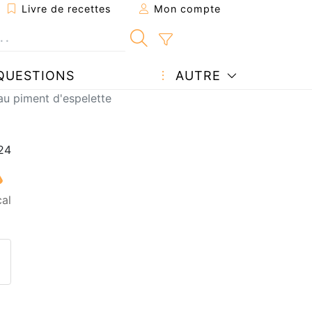
Livre de recettes
Mon compte
QUESTIONS
AUTRE
au piment d'espelette
cal
ecette à un ami
ette page
 une question à l'auteur
ublier votre photo de cette r