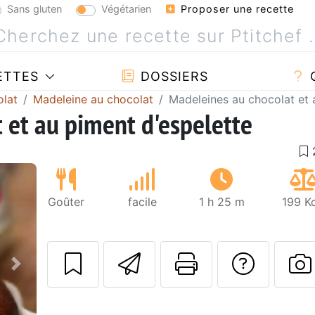
Sans gluten
Végétarien
Proposer une recette
ETTES
DOSSIERS
olat
Madeleine au chocolat
Madeleines au chocolat et 
 et au piment d'espelette
Goûter
facile
1 h 25 m
199 K
Envoyer cette r
Imprimer c
Poser
Suivant
P