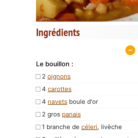
Ingrédients
Le bouillon :
2
oignons
4
carottes
4
navets
boule d'or
2 gros
panais
1 branche de
céleri
, livèche