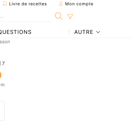
Livre de recettes
Mon compte
QUESTIONS
AUTRE
isson
5 m
ecette à un ami
ette page
 une question à l'auteur
ublier votre photo de cette r