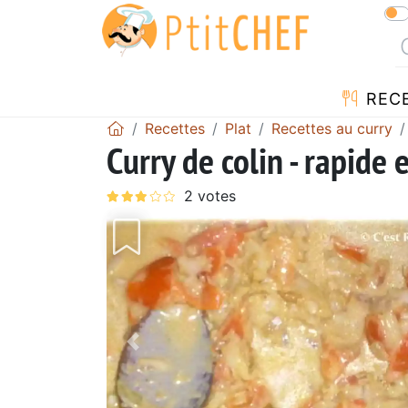
REC
Recettes
Plat
Recettes au curry
Curry de colin - rapide
Précédent