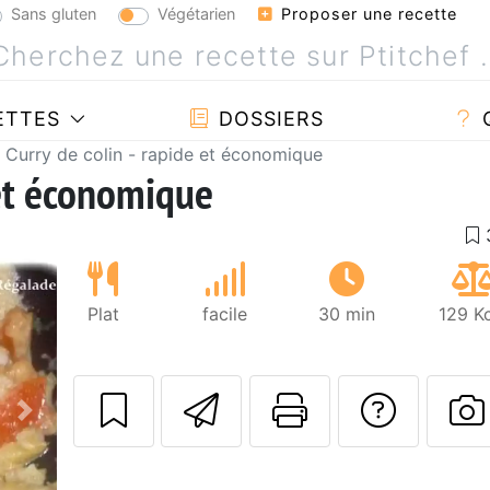
Sans gluten
Végétarien
Proposer une recette
ETTES
DOSSIERS
Curry de colin - rapide et économique
 et économique
Plat
facile
30 min
129 K
Envoyer cette r
Imprimer c
Poser
Suivant
P