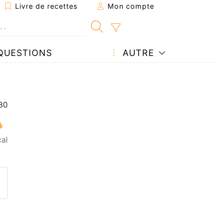
Livre de recettes
Mon compte
QUESTIONS
AUTRE
cal
ecette à un ami
ette page
 une question à l'auteur
ublier votre photo de cette r