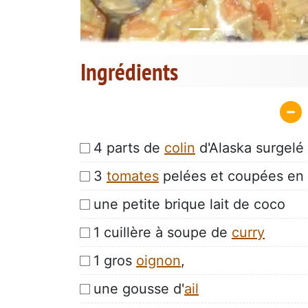
Ingrédients
4 parts de
colin
d'Alaska surgelé
3
tomates
pelées et coupées en
une petite brique lait de coco
1 cuillère à soupe de
curry
1 gros
oignon
,
une gousse d'
ail