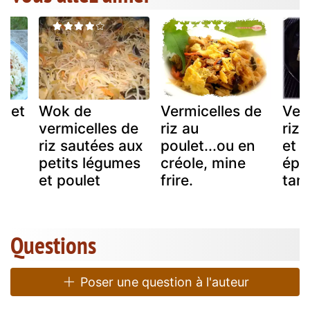
t et
Wok de
Vermicelles de
Ver
u
vermicelles de
riz au
riz
riz sautées aux
poulet...ou en
et 
petits légumes
créole, mine
épi
et poulet
frire.
tan
Questions
Poser une question à l'auteur