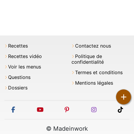
Recettes
Contactez nous
Recettes vidéo
Politique de
confidentialité
Voir les menus
Termes et conditions
Questions
Mentions légales
Dossiers
+
facebook
youtube
pinterest
instagram
tikt
© Madeinwork