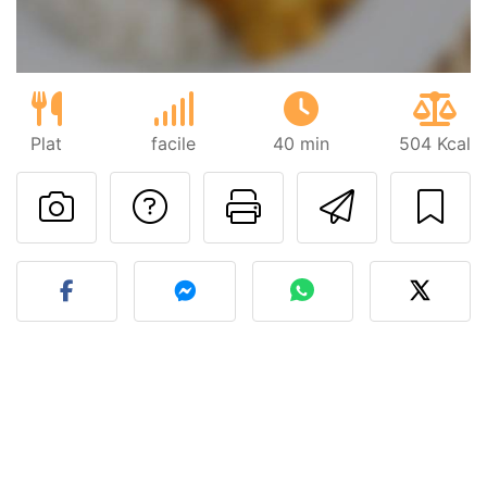
Plat
facile
40 min
504 Kcal
Poser une question
Imprimer cet
Envoyer
Publier votre photo de cet