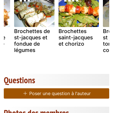
Brochettes de
Brochettes
Bro
de
st-jacques et
saint-jacques
st 
t-
fondue de
et chorizo
tom
légumes
con
Questions
Poser une question à l'auteur
Photos des membres