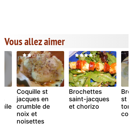
Vous allez aimer
Coquille st
Brochettes
Bro
es
jacques en
saint-jacques
st 
huile
crumble de
et chorizo
tom
s
noix et
con
noisettes