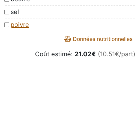
sel
poivre
Données nutritionnelles
Coût estimé:
21.02
€
(10.51€/part)