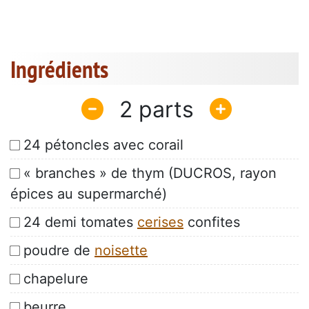
Ingrédients
2
24 pétoncles avec corail
« branches » de thym (DUCROS, rayon
épices au supermarché)
24 demi tomates
cerises
confites
poudre de
noisette
chapelure
beurre