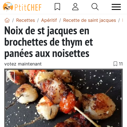
Recettes
Apéritif
Recette de saint jacques
Br
Noix de st jacques en
brochettes de thym et
panées aux noisettes
votez maintenant