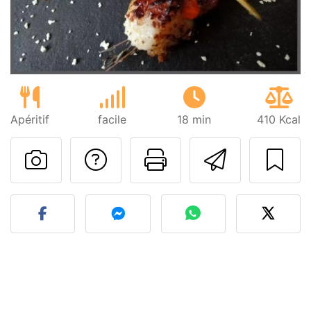
Apéritif
facile
18 min
410 Kcal
Poser une question
Imprimer cet
Envoyer
Publier votre photo de cet