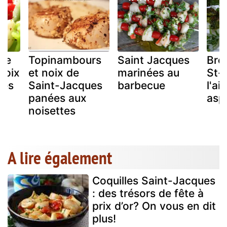
 de
Topinambours
Saint Jacques
Bro
noix
et noix de
marinées au
St-
ues
Saint-Jacques
barbecue
l'ai
panées aux
asp
noisettes
A lire également
Coquilles Saint-Jacques
: des trésors de fête à
prix d’or? On vous en dit
plus!