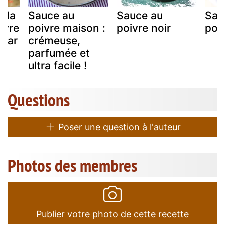
à la
Sauce au
Sauce au
Sau
ivre
poivre maison :
poivre noir
poi
car
crémeuse,
parfumée et
ultra facile !
Questions
Poser une question à l'auteur
Photos des membres
Publier votre photo de cette recette