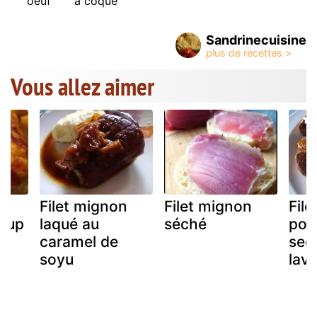
oeuf
à coque
Sandrinecuisine
Vous allez aimer
s
Filet mignon
Filet mignon
Fil
chup
laqué au
séché
porc
caramel de
secs
soyu
lav