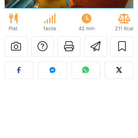
Plat
facile
42 min
211 Kcal
Poser une question
Imprimer cet
Envoyer
Publier votre photo de cet