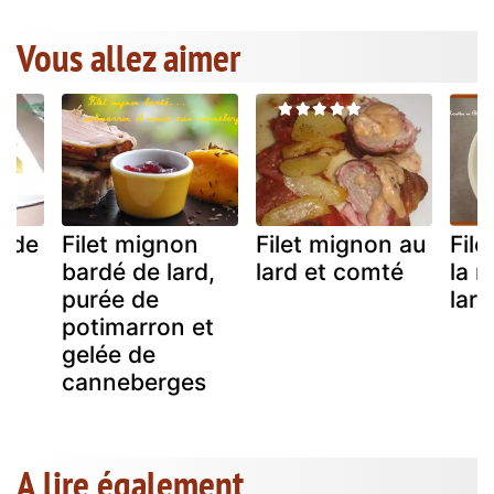
Vous allez aimer
n de
Filet mignon
Filet mignon au
Fil
bardé de lard,
lard et comté
la m
purée de
lar
potimarron et
gelée de
canneberges
A lire également