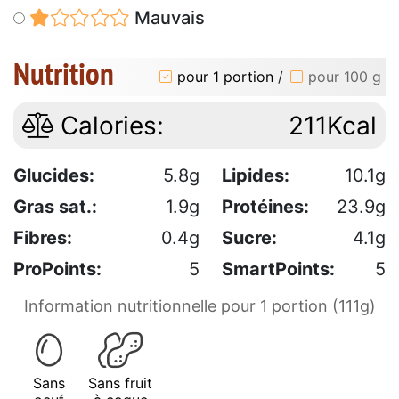
Mauvais
Nutrition
pour 1 portion
/
pour 100 g
Calories:
211Kcal
Glucides:
5.8g
Lipides:
10.1g
Gras sat.:
1.9g
Protéines:
23.9g
Fibres:
0.4g
Sucre:
4.1g
ProPoints:
5
SmartPoints:
5
Information nutritionnelle pour 1 portion (111g)
Sans
Sans fruit