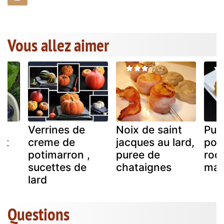
Vous allez aimer
Verrines de
Noix de saint
Pur
et
creme de
jacques au lard,
pot
potimarron ,
puree de
roq
sucettes de
chataignes
mas
lard
Questions