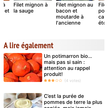
n à
Filet mignon à
Filet mignon au
Fil
a et
la sauge
bacon et
por
moutarde à
car
l'ancienne
étoi
A lire également
Un potimarron bio…
mais pas si sain :
attention au rappel
produit!
C’est la purée de
pommes de terre la plus