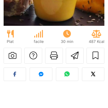
Plat
facile
30 min
487 Kcal
Poser une question
Imprimer cet
Envoyer
Publier votre photo de cet