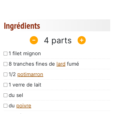
Ingrédients
4
1 filet mignon
8 tranches fines de
lard
fumé
1/2
potimarron
1 verre de lait
du sel
du
poivre