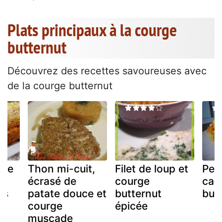
Plats principaux à la courge
butternut
Découvrez des recettes savoureuses avec
de la courge butternut
nde
Thon mi-cuit,
Filet de loup et
Peti
écrasé de
courge
caro
ns
patate douce et
butternut
but
a
courge
épicée
muscade