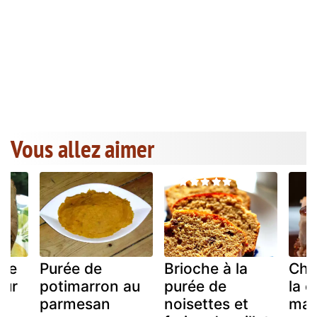
Vous allez aimer
 de
Purée de
Brioche à la
Che
our
potimarron au
purée de
la 
u
parmesan
noisettes et
mar