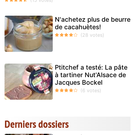
N'achetez plus de beurre
de cacahuètes!
Ptitchef a testé: La pâte
à tartiner Nut'Alsace de
Jacques Bockel
Derniers dossiers