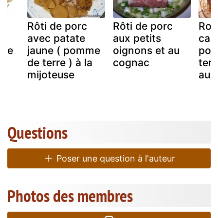
Rôti de porc
Rôti de porc
Rou
avec patate
aux petits
car
lle
jaune ( pomme
oignons et au
pom
de terre ) à la
cognac
terr
mijoteuse
au 
Questions
Poser une question à l'auteur
Photos des membres