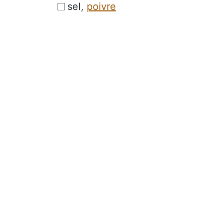
sel,
poivre