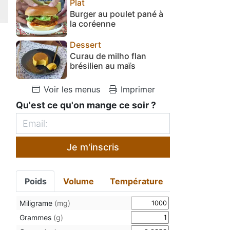
Plat
Burger au poulet pané à
la coréenne
Dessert
Curau de milho flan
brésilien au maïs
Voir les menus
Imprimer
Qu'est ce qu'on mange ce soir ?
Je m'inscris
Poids
Volume
Température
Miligrame
(mg)
Grammes
(g)