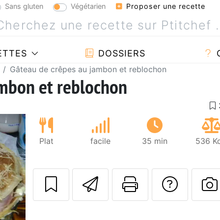
Sans gluten
Végétarien
Proposer une recette
ETTES
DOSSIERS
Gâteau de crêpes au jambon et reblochon
ambon et reblochon
Plat
facile
35 min
536 Kc
Envoyer cette r
Imprimer c
Poser
P