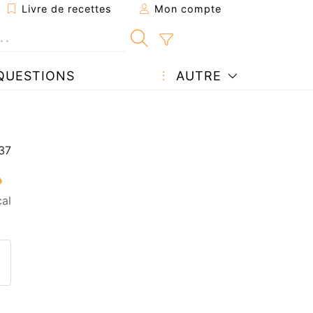
Livre de recettes
Mon compte
QUESTIONS
AUTRE
al
ecette à un ami
ette page
 une question à l'auteur
ublier votre photo de cette r