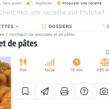
Sans gluten
Végétarien
Proposer une recette
ETTES
DOSSIERS
ses
Hochepot de saucisses et de pâtes
et de pâtes
Plat
facile
15 min
295 Kc
Envoyer cette r
Imprimer c
Poser
P