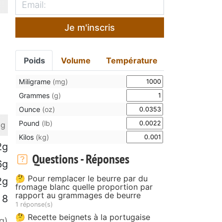
Je m'inscris
Poids
Volume
Température
Miligrame
(mg)
Grammes
(g)
Ounce
(oz)
Pound
(lb)
 g
Kilos
(kg)
2g
Questions - Réponses
6g
🤔 Pour remplacer le beurre par du
2g
fromage blanc quelle proportion par
rapport au grammages de beurre
8
1 réponse(s)
🤔 Recette beignets à la portugaise
g)