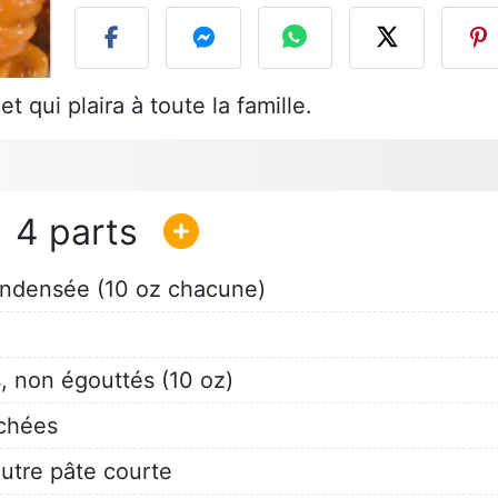
t qui plaira à toute la famille.
4
ndensée (10 oz chacune)
, non égouttés (10 oz)
nchées
utre pâte courte