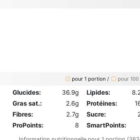
pour 1 portion
/
pour 100
Glucides:
36.9g
Lipides:
8.
Gras sat.:
2.6g
Protéines:
1
Fibres:
2.7g
Sucre:
ProPoints:
8
SmartPoints:
Information nutritionnelle pour 1 portion (262