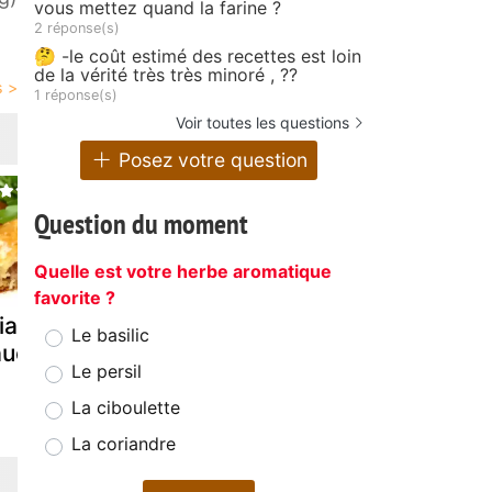
vous mettez quand la farine ?
2 réponse(s)
🤔 -le coût estimé des recettes est loin
de la vérité très très minoré , ??
1 réponse(s)
Voir toutes les questions
Posez votre question
Question du moment
Quelle est votre herbe aromatique
favorite ?
iands a la
Le ragoût de
Rougail
Le basilic
ucisse
saucisse de
saucisses
Le persil
maman
tendance
basque...
La ciboulette
La coriandre