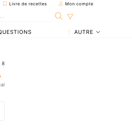
Livre de recettes
Mon compte
QUESTIONS
AUTRE
al
ecette à un ami
ette page
 une question à l'auteur
ublier votre photo de cette r