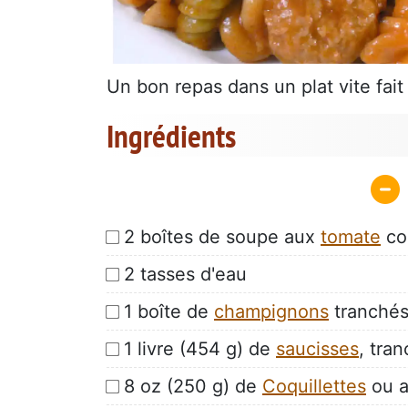
Un bon repas dans un plat vite fait e
Ingrédients
2 boîtes de soupe aux
tomate
co
2 tasses d'eau
1 boîte de
champignons
tranchés
1 livre (454 g) de
saucisses
, tra
8 oz (250 g) de
Coquillettes
ou a