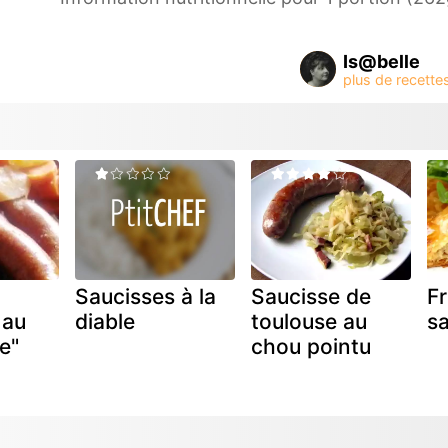
Is@belle
Saucisses à la
Saucisse de
Fr
 au
diable
toulouse au
sa
e"
chou pointu