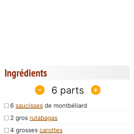
Ingrédients
6
6
saucisses
de montbéliard
2 gros
rutabagas
4 grosses
carottes