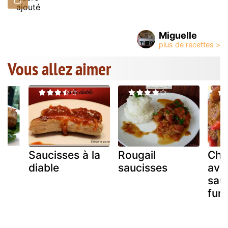
ajouté
Miguelle
Vous allez aimer
Saucisses à la
Rougail
Chil
diable
saucisses
ave
sau
fum