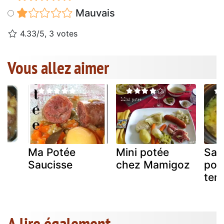
Mauvais
4.33/5, 3 votes
Vous allez aimer
Ma Potée
Mini potée
Sau
Saucisse
chez Mamigoz
po
terr
A lire également