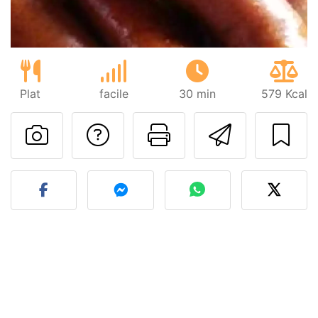
Plat
facile
30 min
579 Kcal
Poser une question
Imprimer cet
Envoyer
Publier votre photo de cet