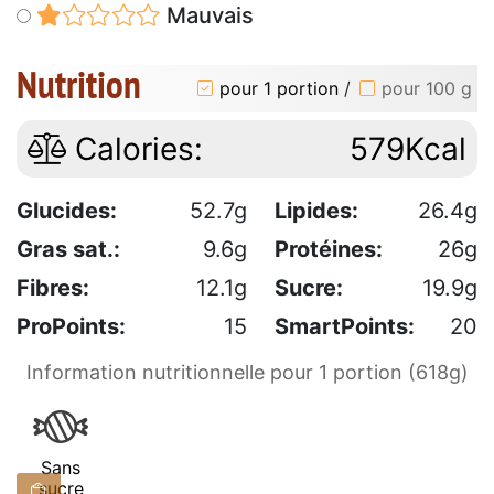
Mauvais
Nutrition
pour 1 portion
/
pour 100 g
Calories:
579Kcal
Glucides:
52.7g
Lipides:
26.4g
Gras sat.:
9.6g
Protéines:
26g
Fibres:
12.1g
Sucre:
19.9g
ProPoints:
15
SmartPoints:
20
Information nutritionnelle pour 1 portion (618g)
Sans
sucre