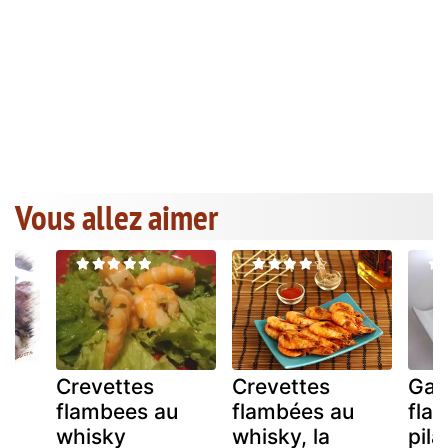
Vous allez aimer
Crevettes
Crevettes
Ga
flambees au
flambées au
flam
u
whisky
whisky, la
pila