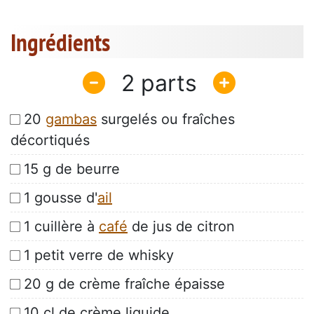
Ingrédients
2
20
gambas
surgelés ou fraîches
décortiqués
15 g de beurre
1 gousse d'
ail
1 cuillère à
café
de jus de citron
1 petit verre de whisky
20 g de crème fraîche épaisse
10 cl de crème liquide