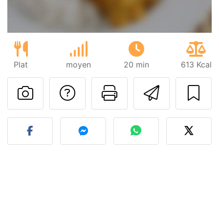
Plat
moyen
20 min
613 Kcal
Poser une question
Imprimer cet
Envoyer
Publier votre photo de cet