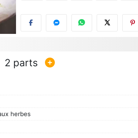
P
2
 aux herbes