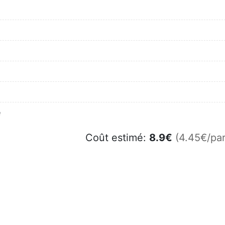
e
Coût estimé:
8.9
€
(4.45€/par