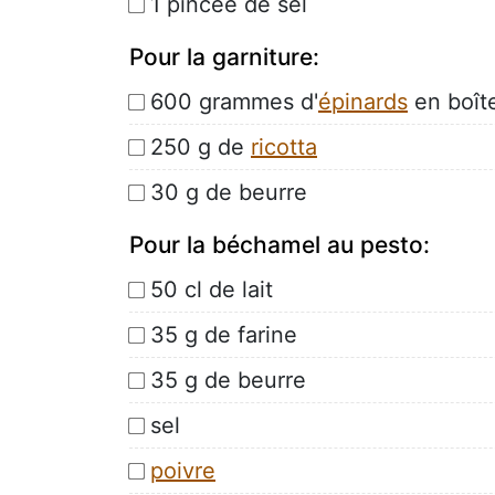
1 pincée de sel
Pour la garniture:
600 grammes d'
épinards
en boît
250 g de
ricotta
30 g de beurre
Pour la béchamel au pesto:
50 cl de lait
35 g de farine
35 g de beurre
sel
poivre