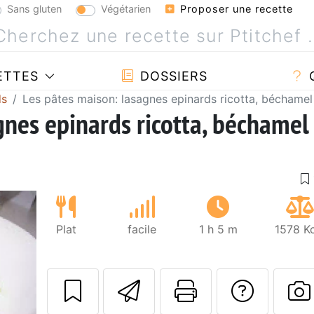
Sans gluten
Végétarien
Proposer une recette
ETTES
DOSSIERS
ds
Les pâtes maison: lasagnes epinards ricotta, béchamel
gnes epinards ricotta, béchamel
Plat
facile
1 h 5 m
1578 Kc
Envoyer cette r
Imprimer c
Poser