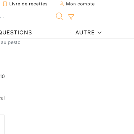
Livre de recettes
Mon compte
QUESTIONS
AUTRE
 au pesto
al
ecette à un ami
ette page
 une question à l'auteur