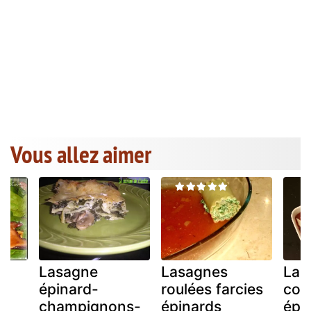
Vous allez aimer
Lasagne
Lasagnes
Las
au
épinard-
roulées farcies
cou
champignons-
épinards
épi