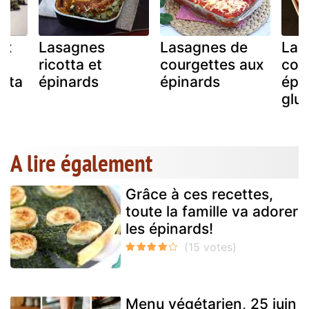
ux
Lasagnes
Lasagnes de
Las
ricotta et
courgettes aux
cou
feta
épinards
épinards
épi
glu
A lire également
Grâce à ces recettes,
toute la famille va adorer
les épinards!
Menu végétarien, 25 juin