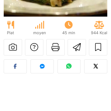
Plat
moyen
45 min
944 Kcal
Poser une question
Imprimer cet
Envoyer
Publier votre photo de cet