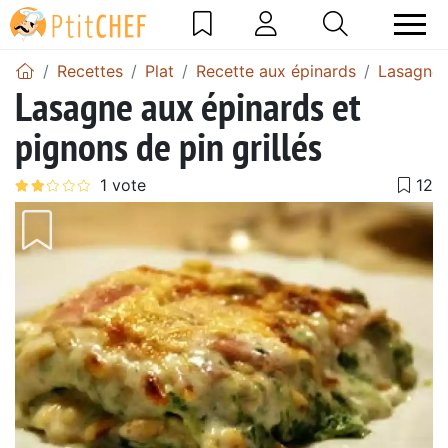
Recettes
Plat
Recette aux épinards
Lasagnes
Lasagne aux épinards et
pignons de pin grillés