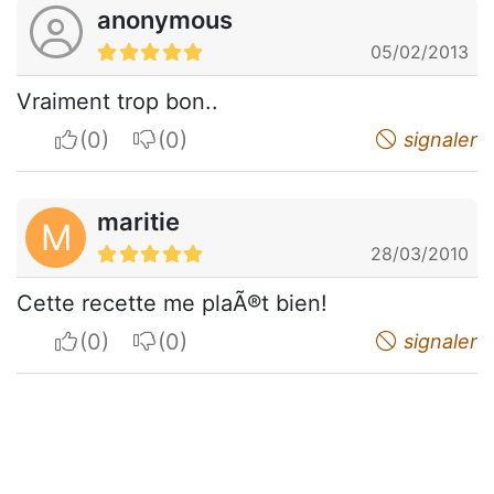
anonymous
05/02/2013
Vraiment trop bon..
I apreciate
I do not appreciate
signaler
maritie
M
28/03/2010
Cette recette me plaÃ®t bien!
I apreciate
I do not appreciate
signaler