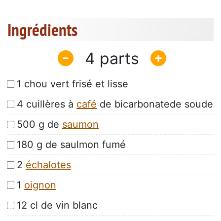
Ingrédients
4
1 chou vert frisé et lisse
4 cuillères à
café
de bicarbonatede soude
500 g de
saumon
180 g de saulmon fumé
2
échalotes
1
oignon
12 cl de vin blanc