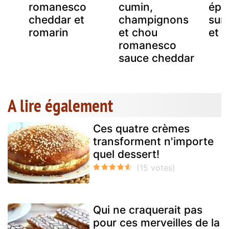
romanesco
cumin,
épi
cheddar et
champignons
sur 
romarin
et chou
et r
romanesco
sauce cheddar
A lire également
Ces quatre crèmes
transforment n'importe
quel dessert!
Qui ne craquerait pas
pour ces merveilles de la