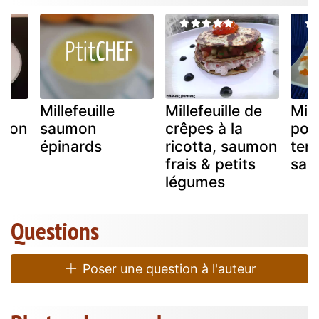
au
Millefeuille
Millefeuille de
Mill
umon
saumon
crêpes à la
pom
épinards
ricotta, saumon
terr
frais & petits
sau
légumes
Questions
Poser une question à l'auteur