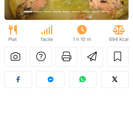
Plat
facile
1 h 10 m
694 Kcal
Poser une question
Imprimer cet
Envoyer
Publier votre photo de cet