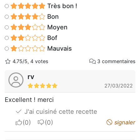
Très bon !
Bon
Moyen
Bof
Mauvais
4.75/5, 4 votes
3 commentaires
rv
27/03/2022
Excellent ! merci
J'ai cuisiné cette recette
I apreciate
I do not appreciate
signaler