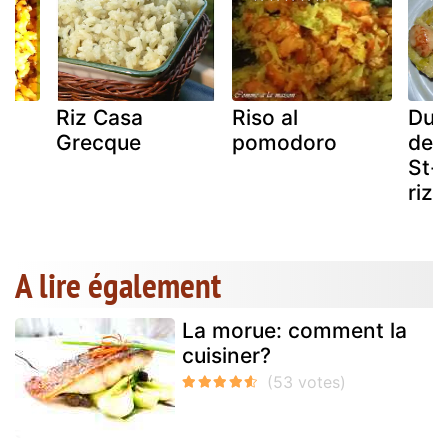
Riz Casa
Riso al
Duo
s
Grecque
pomodoro
de 
St-
riz
A lire également
La morue: comment la
cuisiner?