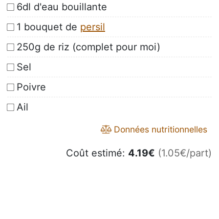
6dl d'eau bouillante
1 bouquet de
persil
250g de riz (complet pour moi)
Sel
Poivre
Ail
Données nutritionnelles
Coût estimé:
4.19
€
(1.05€/part)