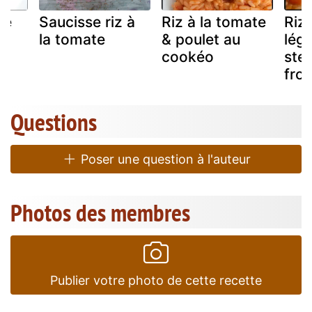
ce
Saucisse riz à
Riz à la tomate
Riz
la tomate
& poulet au
lég
r
cookéo
ste
fro
Questions
Poser une question à l'auteur
Photos des membres
Publier votre photo de cette recette