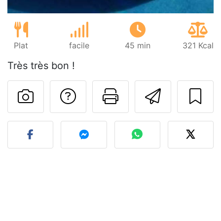
Plat
facile
45 min
321 Kcal
Très très bon !
Poser une question
Imprimer cet
Envoyer
Publier votre photo de cet