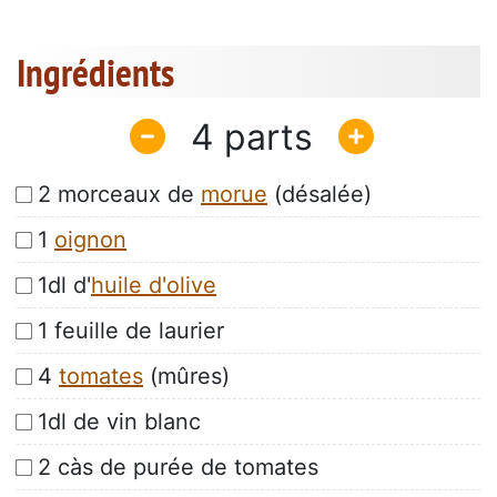
Ingrédients
4
2 morceaux de
morue
(désalée)
1
oignon
1dl d'
huile d'olive
1 feuille de laurier
4
tomates
(mûres)
1dl de vin blanc
2 càs de purée de tomates