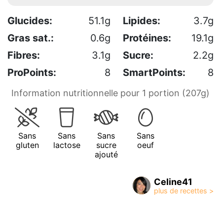
Glucides:
51.1g
Lipides:
3.7g
Gras sat.:
0.6g
Protéines:
19.1g
Fibres:
3.1g
Sucre:
2.2g
ProPoints:
8
SmartPoints:
8
Information nutritionnelle pour 1 portion (207g)
Sans
Sans
Sans
Sans
gluten
lactose
sucre
oeuf
ajouté
Celine41