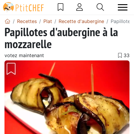
Recettes
Plat
Recette d'aubergine
Papillotes
Papillotes d'aubergine à la
mozzarelle
votez maintenant
Précédent
Suiv