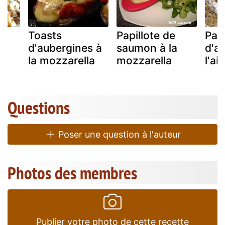
Toasts
Papillote de
Papi
d'aubergines à
saumon à la
d'a
a
la mozzarella
mozzarella
l'ai
Questions
Poser une question à l'auteur
Photos des membres
Publier votre photo de cette recette