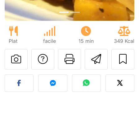
Plat
facile
15 min
349 Kcal
Poser une question
Imprimer cet
Envoyer
Publier votre photo de cet