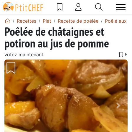
Recettes
Plat
Recette de poëlée
Poêlé aux 
Poêlée de châtaignes et
potiron au jus de pomme
votez maintenant
Précédent
Suiv