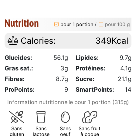
Nutrition
pour 1 portion
/
pour 100 g
Calories:
349Kcal
Glucides:
56.1g
Lipides:
9.7g
Gras sat.:
3g
Protéines:
4.1g
Fibres:
8.7g
Sucre:
21.1g
ProPoints:
9
SmartPoints:
14
Information nutritionnelle pour 1 portion (315g)
Sans
Sans
Sans
Sans fruit
gluten
lactose
oeuf
à coque