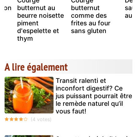
Courge
Courge
Dés
açon
butternut au
butternut
saut
beurre noisette
comme des
au 
piment
frites au four
d'espelette et
sans gluten
thym
A lire également
Transit ralenti et
inconfort digestif? Ce
jus puissant pourrait être
le remède naturel qu’il
vous faut!