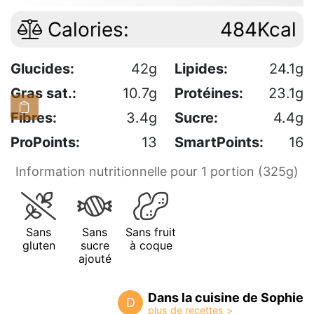
Calories:
484Kcal
Glucides:
42g
Lipides:
24.1g
Gras sat.:
10.7g
Protéines:
23.1g
Fibres:
3.4g
Sucre:
4.4g
ProPoints:
13
SmartPoints:
16
Information nutritionnelle pour 1 portion (325g)
Sans
Sans
Sans fruit
gluten
sucre
à coque
ajouté
Dans la cuisine de Sophie
D