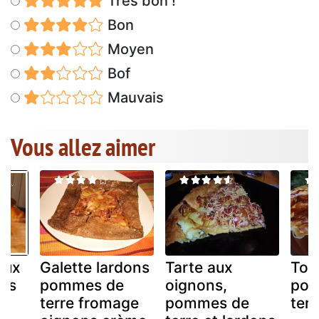
Très bon !
Bon
Moyen
Bof
Mauvais
Vous allez aimer
aux
Galette lardons
Tarte aux
Tou
més
pommes de
oignons,
pom
l
terre fromage
pommes de
terr