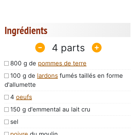
Ingrédients
4
800 g de
pommes de terre
100 g de
lardons
fumés taillés en forme
d'allumette
4
oeufs
150 g d'emmental au lait cru
sel
poivre
du moulin