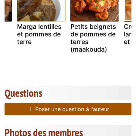
Marga lentilles
Petits beignets
Cro
et pommes de
de pommes de
lar
terre
terres
et 
(maakouda)
Questions
Poser une question à l'auteur
Photos des membres