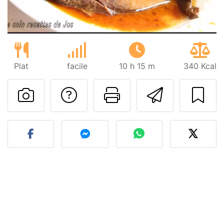
Plat
facile
10 h 15 m
340 Kcal
Poser une question
Imprimer cet
Envoyer
Publier votre photo de cet