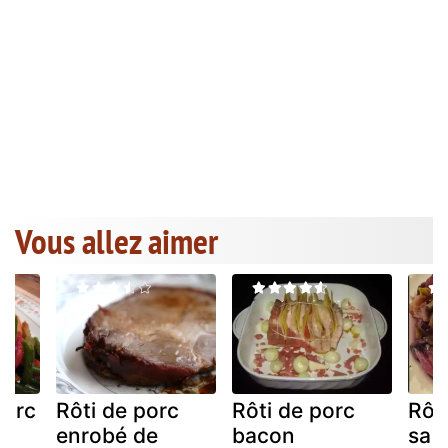
Vous allez aimer
porc
Rôti de porc
Rôti de porc
Rôti
enrobé de
bacon
sa 