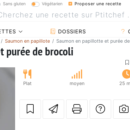
Sans gluten
Végétarien
Proposer une recette
ETTES
DOSSIERS
Saumon en papillote
Saumon en papillotte et purée de
t purée de brocoli
Plat
moyen
25 m
Envoyer cette r
Imprimer c
Poser
P