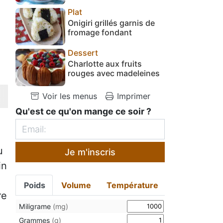
Plat
Onigiri grillés garnis de
fromage fondant
Dessert
Charlotte aux fruits
rouges avec madeleines
Voir les menus
Imprimer
Qu'est ce qu'on mange ce soir ?
u
Je m'inscris
in
Poids
Volume
Température
re
Miligrame
(mg)
Grammes
(g)