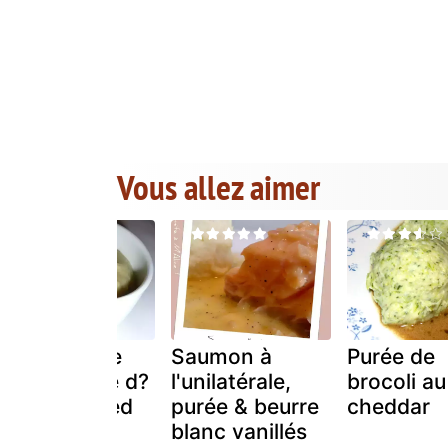
Vous allez aimer
Une manière
Saumon à
Purée de
toute simple d?
l'unilatérale,
brocoli au
utiliser le pied
purée & beurre
cheddar
du brocoli
blanc vanillés