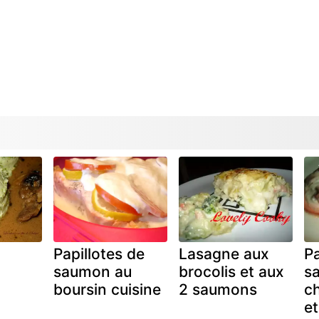
Papillotes de
Lasagne aux
Pa
saumon au
brocolis et aux
s
boursin cuisine
2 saumons
c
et