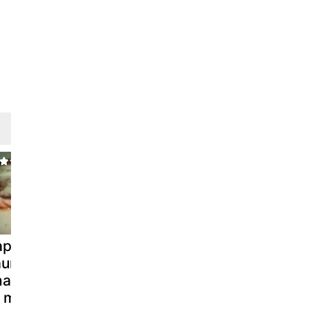
pillotes de
Saumon et
Papillotes 
aumon
légumes en
saumon au 
hampignons
papillote,
cooker
 mozzarella
crumble de