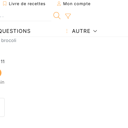
Livre de recettes
Mon compte
QUESTIONS
AUTRE
 brocoli
in
ecette à un ami
ette page
 une question à l'auteur
ublier votre photo de cette r