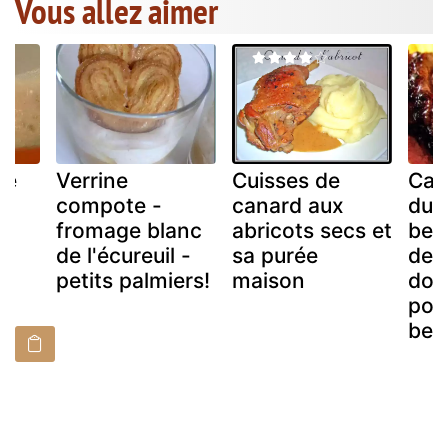
Vous allez aimer
ée
Verrine
Cuisses de
Can
compote -
canard aux
du 
fromage blanc
abricots secs et
ben
de l'écureuil -
sa purée
de 
petits palmiers!
maison
dou
poi
beu