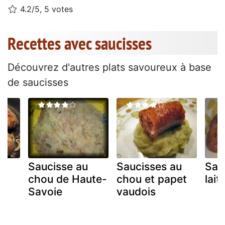
4.2/5, 5 votes
Recettes avec saucisses
Découvrez d'autres plats savoureux à base
de saucisses
Saucisse au
Saucisses au
Sau
ux
chou de Haute-
chou et papet
lait
Savoie
vaudois